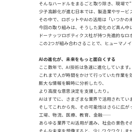
そんなハードルをまるごと取り除き、現場で“
少子高齢化が進む日本では、製造業やサービ
その中で、ロボットやAIの活用は「いつかの
今回の取り組みは、そうした変化のど真ん中
ドーナッツロボティクス社が持つ先進的なロ
この2つが組み合わさることで、ヒューマノ
AIの進化が、未来をもっと面白くする
ここ数年で、AI技術は急速に進化しています
これまで人が時間をかけて行っていた作業を
膨大な情報を瞬時に分析したり、
より高度な意思決定を支援したり。
AIはすでに、さまざまな業界で活用されてい
そしてこれから先、その可能性はさらに広が
工場、物流、医療、教育、金融――
あらゆる業界でAI活用が進み、社会の景色そ
そんな未来を想像すると、少しワクワクしま